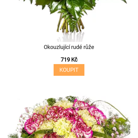
Okouzlující rudé růže
719 Kč
KOUPIT