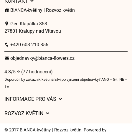
KONTAKT
BIANCA-květiny | Rozvoz květin
Gen.Klapálka 853
27801 Kralupy nad Vltavou
+420 603 210 856
objednavky@bianca-flowers.cz
4.8/5 ⭐ (77 hodnocení)
Doporučil by zákazník květinářství po vyřízení objednávky? ANO = 5⭐, NE =
1⭐
INFORMACE PRO VÁS
Obchodní podmínky
ROZVOZ KVĚTIN
O nás
Ceny za doručení
Pro firmy
© 2017 BIANCA-květiny | Rozvoz květin. Powered by