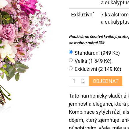
a eukalyptu
Exkluzivní
7 ks alstrome
a eukalyptu
Používáme čerstvé květiny, proto 
se mohou mírně lišit.
Standardní (949 Kč)
Velká (1 549 Kč)
Exkluzivní (2 149 Kč)
OBJEDNAT
Tato harmonicky sladěná ky
jemnost a eleganci, která po
Kombinace sytých růží, alst
dojem, který zjemňuje leh
působí velmi vřele, mile a 