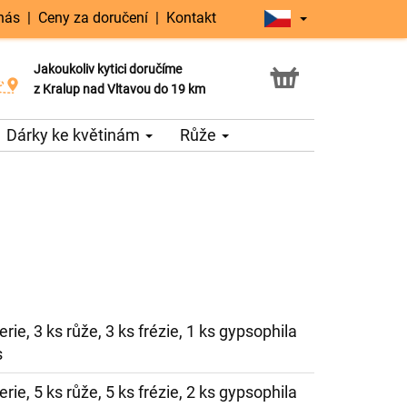
nás
|
Ceny za doručení
|
Kontakt
Jakoukoliv kytici doručíme
Možnost vyzvednout v naší květince
z Kralup nad Vltavou do 19 km
Dárky ke květinám
Růže
rie, 3 ks růže, 3 ks frézie, 1 ks gypsophila
s
rie, 5 ks růže, 5 ks frézie, 2 ks gypsophila