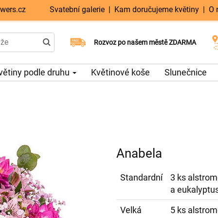
wers.cz
Svatební galerie
|
Kam doručujeme květiny
|
O 
Doručujeme již v den objednávky
Rozvoz po našem městě ZDARMA
Možný výběr času a dne doručení
větiny podle druhu
Květinové koše
Slunečnice
Anabela
Standardní
3 ks alstrome
a eukalyptu
Velká
5 ks alstrome