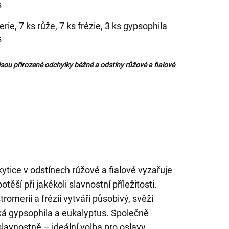
s
rie, 7 ks růže, 7 ks frézie, 3 ks gypsophila
s
jsou přirozené odchylky běžné a odstíny růžové a fialové
tice v odstínech růžové a fialové vyzařuje
těší při jakékoli slavnostní příležitosti.
romerií a frézií vytváří působivý, svěží
ká gypsophila a eukalyptus. Společně
slavnostně – ideální volba pro oslavy,