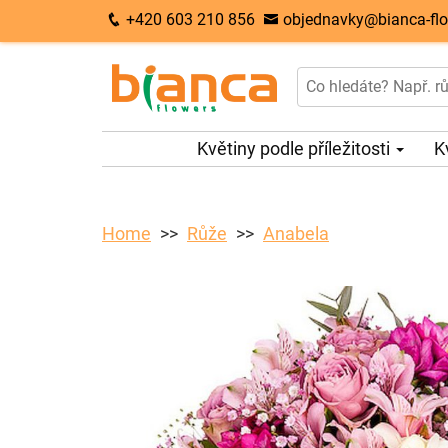
+420 603 210 856
objednavky@bianca-flo
Květiny podle příležitosti
K
Home
Růže
Anabela