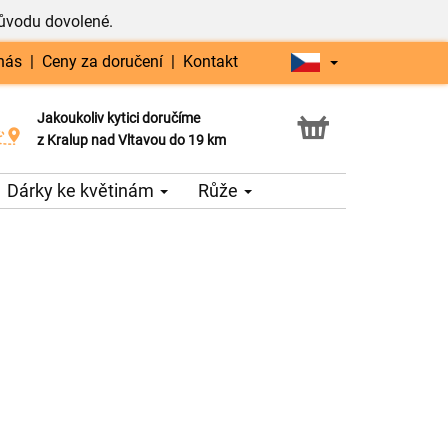
důvodu dovolené.
nás
|
Ceny za doručení
|
Kontakt
Jakoukoliv kytici doručíme
Možnost vyzvednout v naší květince
z Kralup nad Vltavou do 19 km
Dárky ke květinám
Růže