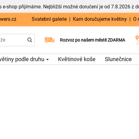
 e-shop přijímáme. Nejbližší možné doručení je od 7.8.2026 z 
wers.cz
Svatební galerie
|
Kam doručujeme květiny
|
O 
Rozvoz po našem městě ZDARMA
Možný výběr času a dne doručení
větiny podle druhu
Květinové koše
Slunečnice
t