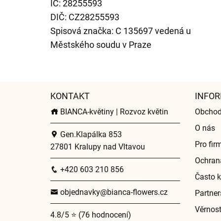
IČ: 28255593
DIČ: CZ28255593
Spisová značka: C 135697 vedená u
Městského soudu v Praze
KONTAKT
INFOR
BIANCA-květiny | Rozvoz květin
Obchod
O nás
Gen.Klapálka 853
Pro fir
27801 Kralupy nad Vltavou
Ochran
+420 603 210 856
Často k
objednavky@bianca-flowers.cz
Partner
Věrnos
4.8/5 ⭐ (76 hodnocení)