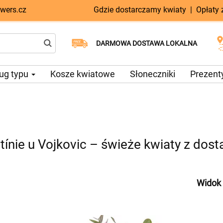
wers.cz
Gdzie dostarczamy kwiaty
|
Opłaty
Dostawa tego samego dnia
Wybierz datę dostawy
DARMOWA DOSTAWA LOKALNA
dostępna
ug typu
Kosze kwiatowe
Słoneczniki
Prezent
ínie u Vojkovic – świeże kwiaty z dos
Widok