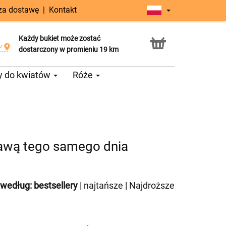
 za dostawę
|
Kontakt
Każdy bukiet może zostać
Usługa Click & Collect
dostarczony w promieniu 19 km
y do kwiatów
Róże
tawą tego samego dnia
 według:
bestsellery
|
najtańsze
|
Najdroższe