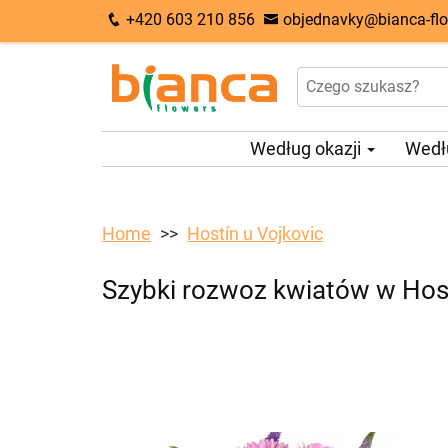
+420 603 210 856
objednavky@bianca-flo
Według okazji
Wedł
Home
Hostín u Vojkovic
Szybki rozwoz kwiatów w Host