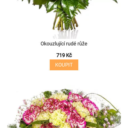
Okouzlující rudé růže
719 Kč
KOUPIT