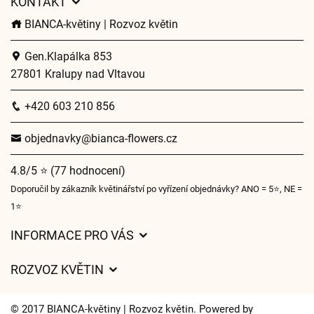
KONTAKT
BIANCA-květiny | Rozvoz květin
Gen.Klapálka 853
27801 Kralupy nad Vltavou
+420 603 210 856
objednavky@bianca-flowers.cz
4.8/5 ⭐ (77 hodnocení)
Doporučil by zákazník květinářství po vyřízení objednávky? ANO = 5⭐, NE =
1⭐
INFORMACE PRO VÁS
Obchodní podmínky
ROZVOZ KVĚTIN
O nás
Ceny za doručení
Pro firmy
© 2017 BIANCA-květiny | Rozvoz květin. Powered by