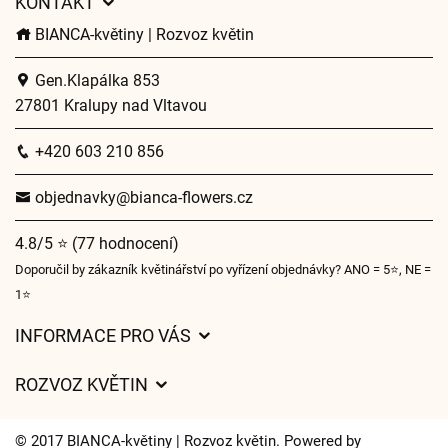
KONTAKT
BIANCA-květiny | Rozvoz květin
Gen.Klapálka 853
27801 Kralupy nad Vltavou
+420 603 210 856
objednavky@bianca-flowers.cz
4.8/5 ⭐ (77 hodnocení)
Doporučil by zákazník květinářství po vyřízení objednávky? ANO = 5⭐, NE =
1⭐
INFORMACE PRO VÁS
Obchodní podmínky
ROZVOZ KVĚTIN
O nás
Ceny za doručení
Pro firmy
© 2017 BIANCA-květiny | Rozvoz květin. Powered by