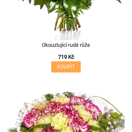
Okouzlující rudé růže
719 Kč
KOUPIT