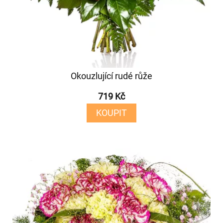
Okouzlující rudé růže
719 Kč
KOUPIT