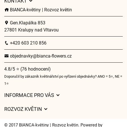
KONTAKT
BIANCA-květiny | Rozvoz květin
Gen.Klapálka 853
27801 Kralupy nad Vltavou
+420 603 210 856
objednavky@bianca-flowers.cz
4.8/5 ⭐ (76 hodnocení)
Doporučil by zákazník květinářství po vyřízení objednávky? ANO = 5⭐, NE =
1⭐
INFORMACE PRO VÁS
Obchodní podmínky
ROZVOZ KVĚTIN
O nás
Ceny za doručení
Pro firmy
© 2017 BIANCA-květiny | Rozvoz květin. Powered by