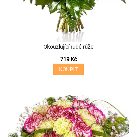
Okouzlující rudé růže
719 Kč
KOUPIT