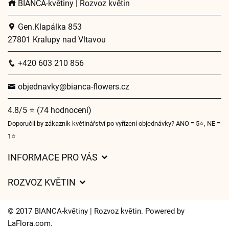
BIANCA-květiny | Rozvoz květin
Gen.Klapálka 853
27801 Kralupy nad Vltavou
+420 603 210 856
objednavky@bianca-flowers.cz
4.8/5 ⭐ (74 hodnocení)
Doporučil by zákazník květinářství po vyřízení objednávky? ANO = 5⭐, NE =
1⭐
INFORMACE PRO VÁS
Obchodní podmínky
ROZVOZ KVĚTIN
O nás
Ceny za doručení
Pro firmy
© 2017 BIANCA-květiny | Rozvoz květin. Powered by
Kam doručujeme květiny
LaFlora.com
.
Ochrana osobních údajů