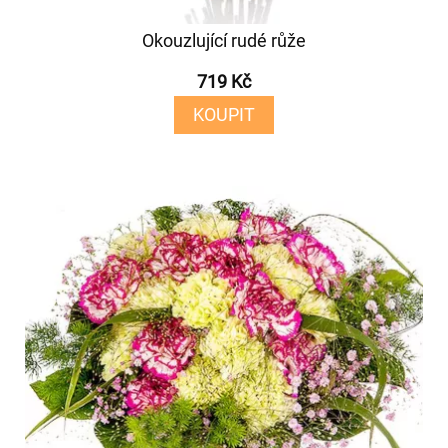
Okouzlující rudé růže
719 Kč
KOUPIT