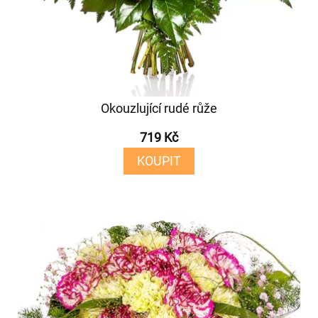
Okouzlující rudé růže
719 Kč
KOUPIT