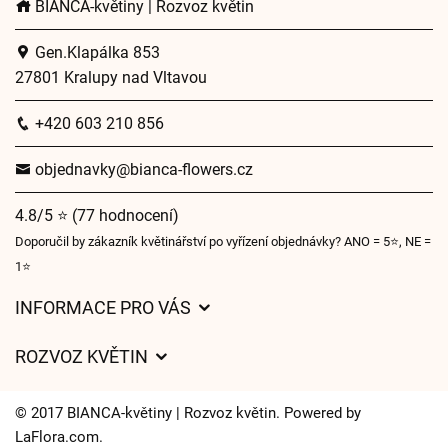
BIANCA-květiny | Rozvoz květin
Gen.Klapálka 853
27801 Kralupy nad Vltavou
+420 603 210 856
objednavky@bianca-flowers.cz
4.8/5 ⭐ (77 hodnocení)
Doporučil by zákazník květinářství po vyřízení objednávky? ANO = 5⭐, NE =
1⭐
INFORMACE PRO VÁS
Obchodní podmínky
ROZVOZ KVĚTIN
O nás
Ceny za doručení
Pro firmy
© 2017 BIANCA-květiny | Rozvoz květin. Powered by
Kam doručujeme květiny
LaFlora.com
.
Ochrana osobních údajů