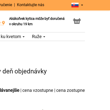
ručenie
|
Kontaktujte nás
Akákoľvek kytica môže byť doručená
Služba Click & Collect
v okruhu 19 km
 ku kvetom
Ruže
 v deň objednávky
dávanejšie
|
cena vzostupne
|
cena zostupne