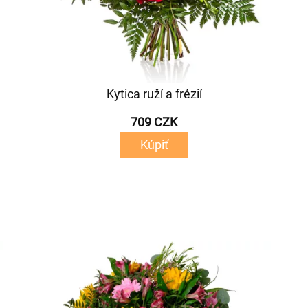
Kytica ruží a frézií
709 CZK
Kúpiť