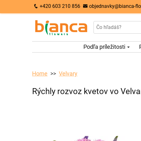
+420 603 210 856
objednavky@bianca-flo
Podľa príležitosti
Home
Velvary
Rýchly rozvoz kvetov vo Velva