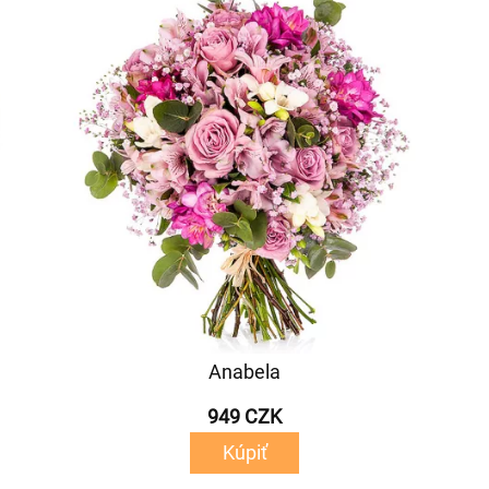
Anabela
949 CZK
Kúpiť