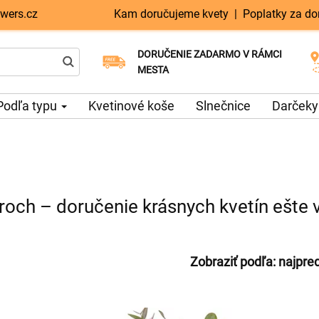
wers.cz
Kam doručujeme kvety
|
Poplatky za do
DORUČENIE ZADARMO V RÁMCI
Vyberte si dátum doručenia
Doručenie v ten istý deň k dispozícii
MESTA
Podľa typu
Kvetinové koše
Slnečnice
Darčeky
roch – doručenie krásnych kvetín ešte
Zobraziť podľa:
najpre