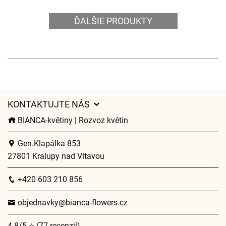
ĎALŠIE PRODUKTY
KONTAKTUJTE NÁS
BIANCA-květiny | Rozvoz květin
Gen.Klapálka 853
27801 Kralupy nad Vltavou
+420 603 210 856
objednavky@bianca-flowers.cz
4.8/5 ⭐ (77 recenzií)