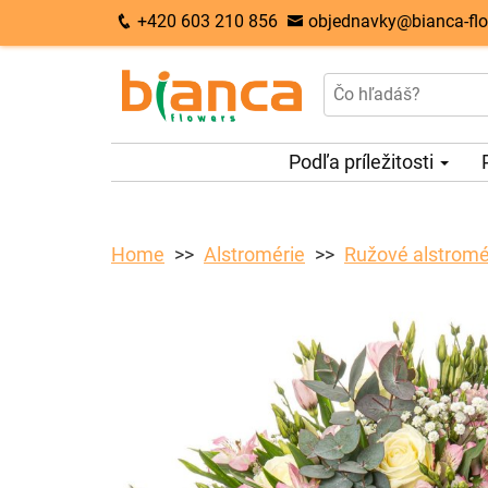
+420 603 210 856
objednavky@bianca-flo
Podľa príležitosti
Home
Alstromérie
Ružové alstromé