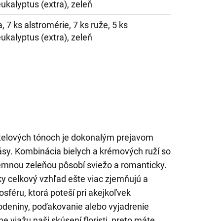
ukalyptus (extra), zeleň
 7 ks alstromérie, 7 ks ruže, 5 ks
ukalyptus (extra), zeleň
stelových tónoch je dokonalým prejavom
rásy. Kombinácia bielych a krémových ruží so
emnou zeleňou pôsobí sviežo a romanticky.
ky celkový vzhľad ešte viac zjemňujú a
féru, ktorá poteší pri akejkoľvek
arodeniny, poďakovanie alebo vyjadrenie
ne viažu naši skúsení floristi, preto máte