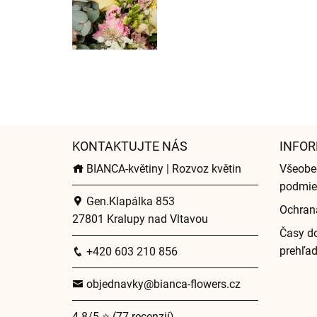
KONTAKTUJTE NÁS
INFOR
BIANCA-květiny | Rozvoz květin
Všeobe
podmie
Gen.Klapálka 853
Ochran
27801 Kralupy nad Vltavou
Časy do
prehľa
+420 603 210 856
objednavky@bianca-flowers.cz
4.8/5 ⭐ (77 recenzií)