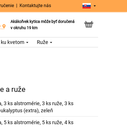
ručenie
|
Kontaktujte nás
Akákoľvek kytica môže byť doručená
Služba Click & Collect
v okruhu 19 km
 ku kvetom
Ruže
e a ruže
 3 ks alstromérie, 3 ks ruže, 3 ks
ukalyptus (extra), zeleň
 5 ks alstromérie, 5 ks ruže, 4 ks