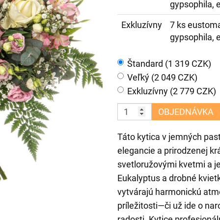
gypsophila, e
Exkluzívny
7 ks eustoma,
gypsophila, e
Štandard (1 319 CZK)
Veľký (2 049 CZK)
Exkluzívny (2 779 CZK)
OBJEDNÁVKA
Táto kytica v jemných pa
elegancie a prirodzenej k
svetloružovými kvetmi a j
Eukalyptus a drobné kviet
vytvárajú harmonickú atmos
príležitosti—či už ide o n
radosti. Kytice profesionál