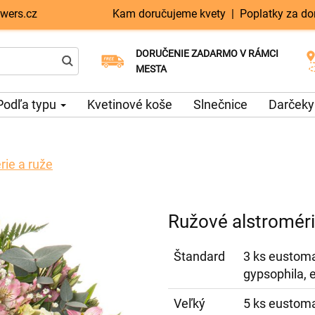
wers.cz
Kam doručujeme kvety
|
Poplatky za do
DORUČENIE ZADARMO V RÁMCI
Vyberte si dátum doručenia
Doručenie v ten istý deň k dispozícii
MESTA
Podľa typu
Kvetinové koše
Slnečnice
Darčeky
rie a ruže
Ružové alstroméri
Štandard
3 ks eustoma,
gypsophila, e
Veľký
5 ks eustoma,