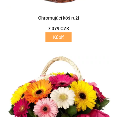
Ohromujúci kôš ruží
7 079 CZK
Kúpiť