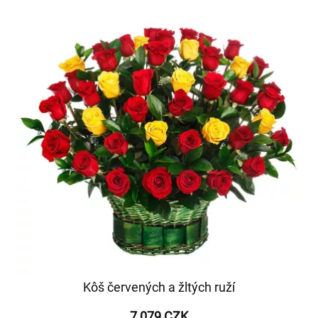
Kôš červených a žltých ruží
7 079 CZK