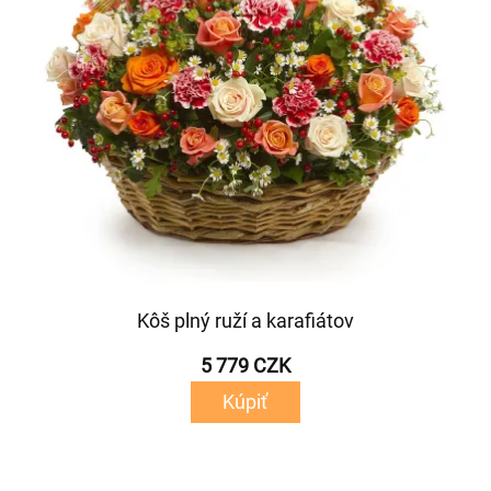
Kôš plný ruží a karafiátov
5 779 CZK
Kúpiť