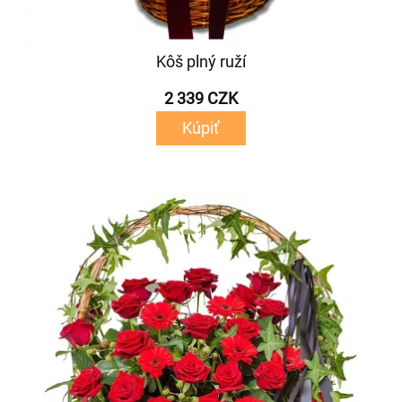
Kôš plný ruží
2 339 CZK
Kúpiť