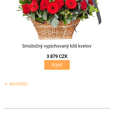
Smútočný vypichovaný kôš kvetov
3 879 CZK
Kúpiť
NAHORU