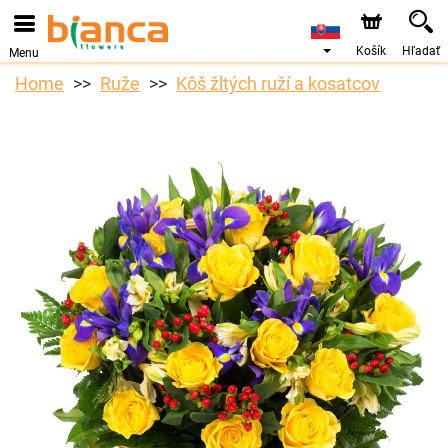
Košík
Hľadať
Menu
Home
Ruže
Kôš žltých ruží a kosatcov