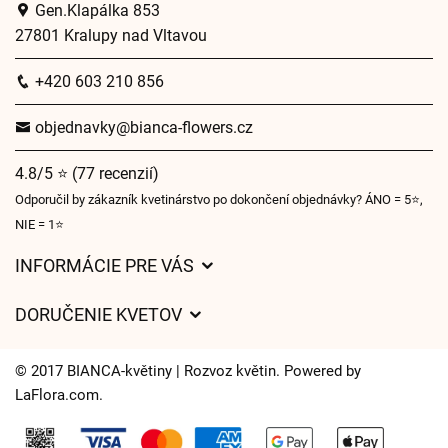
Gen.Klapálka 853
27801 Kralupy nad Vltavou
+420 603 210 856
objednavky@bianca-flowers.cz
4.8/5 ⭐ (77 recenzií)
Odporučil by zákazník kvetinárstvo po dokončení objednávky? ÁNO = 5⭐,
NIE = 1⭐
INFORMÁCIE PRE VÁS
Všeobecné obchodné podmienky
DORUČENIE KVETOV
Ochrana osobných údajov
Poplatky za doručenie
Časy doručenia kvetov – prehľad možností
© 2017 BIANCA-květiny | Rozvoz květin. Powered by
Kam doručujeme kvety
LaFlora.com
.
Súbory cookie
Kontaktujte nás