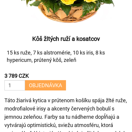
Kôš žltých ruží a kosatcov
15 ks ruže, 7 ks alstromérie, 10 ks iris, 8 ks
hypericum, prútený kôš, zeleň
3 789 CZK
OBJEDNÁVKA
Táto žiarivá kytica v prútenom košíku spája žlté ruže,
modrofialové irisy a akcenty červených bobulí s
jemnou zeleňou. Farby sa tu nádherne dopĺňajú a
vytvárajú optimistickú, sviežu atmosféru, ktorá