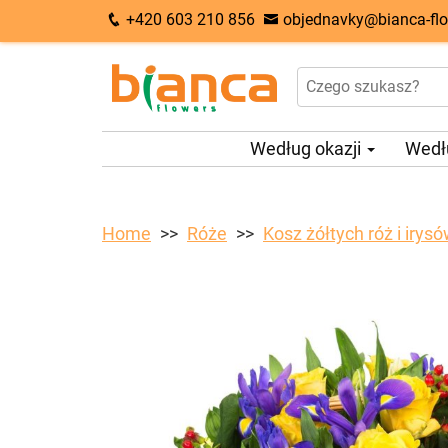
+420 603 210 856
objednavky@bianca-flo
Według okazji
Wedł
Home
Róże
Kosz żółtych róż i irys