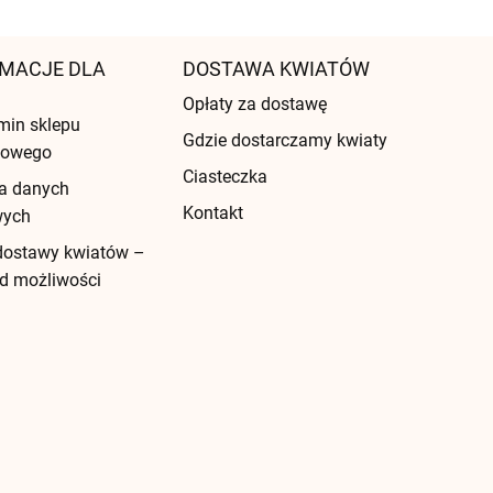
MACJE DLA
DOSTAWA KWIATÓW
Opłaty za dostawę
min sklepu
Gdzie dostarczamy kwiaty
etowego
Ciasteczka
a danych
Kontakt
wych
dostawy kwiatów –
d możliwości