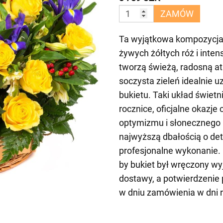
ZAMÓW
Ta wyjątkowa kompozycj
żywych żółtych róż i inten
tworzą świeżą, radosną a
soczysta zieleń idealnie u
bukietu. Taki układ świetn
rocznice, oficjalne okazj
optymizmu i słonecznego 
najwyższą dbałością o deta
profesjonalne wykonanie. 
by bukiet był wręczony w
dostawy, a potwierdzenie 
w dniu zamówienia w dni 