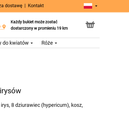
 za dostawę
|
Kontakt
Każdy bukiet może zostać
Usługa Click & Collect
dostarczony w promieniu 19 km
y do kwiatów
Róże
 irysów
 irys, 8 dziurawiec (hypericum), kosz,