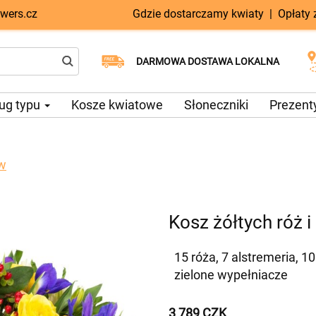
wers.cz
Gdzie dostarczamy kwiaty
|
Opłaty
Dostawa tego samego dnia
Wybierz datę dostawy
DARMOWA DOSTAWA LOKALNA
dostępna
ug typu
Kosze kwiatowe
Słoneczniki
Prezent
ów
Kosz żółtych róż i
15 róża, 7 alstremeria, 10
zielone wypełniacze
3 789 CZK