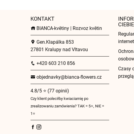
KONTAKT
INFOR
CIEBIE
BIANCA-květiny | Rozvoz květin
Regula
intern
Gen.Klapálka 853
27801 Kralupy nad Vltavou
Ochron
osobo
+420 603 210 856
Czasy 
przeglą
objednavky@bianca-flowers.cz
4.8/5 ⭐ (77 opinii)
Czy klient poleciłby kwiaciarnię po
zrealizowaniu zamówienia? TAK = 5⭐, NIE =
1⭐