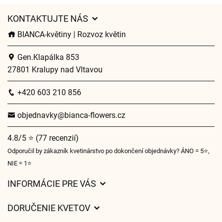
KONTAKTUJTE NÁS
BIANCA-květiny | Rozvoz květin
Gen.Klapálka 853
27801 Kralupy nad Vltavou
+420 603 210 856
objednavky@bianca-flowers.cz
4.8/5 ⭐ (77 recenzií)
Odporučil by zákazník kvetinárstvo po dokončení objednávky? ÁNO = 5⭐,
NIE = 1⭐
INFORMÁCIE PRE VÁS
Všeobecné obchodné podmienky
DORUČENIE KVETOV
Ochrana osobných údajov