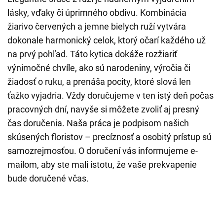
lásky, vďaky či úprimného obdivu. Kombinácia
žiarivo červených a jemne bielych ruží vytvára
dokonale harmonický celok, ktorý očarí každého už
na prvý pohľad. Táto kytica dokáže rozžiariť
výnimočné chvíle, ako sú narodeniny, výročia či
žiadosť o ruku, a prenáša pocity, ktoré slová len
ťažko vyjadria. Vždy doručujeme v ten istý deň počas
pracovných dní, navyše si môžete zvoliť aj presný
čas doručenia. Naša práca je podpisom našich
skúsených floristov – precíznosť a osobitý prístup sú
samozrejmosťou. O doručení vás informujeme e-
mailom, aby ste mali istotu, že vaše prekvapenie
bude doručené včas.