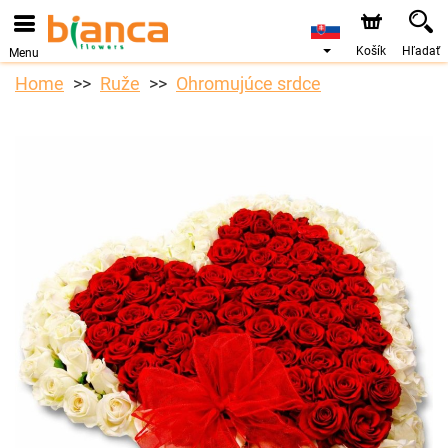
Košík
Hľadať
Menu
Home
Ruže
Ohromujúce srdce