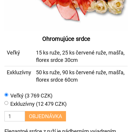
Ohromujúce srdce
Veľký
15 ks ruže, 25 ks červené ruže, mašľa,
florex srdce 30cm
Exkluzívny
50 ks ruže, 90 ks červené ruže, mašľa,
florex srdce 60cm
Veľký (3 769 CZK)
Exkluzívny (12 479 CZK)
OBJEDNÁVKA
Elegantné srdce z ruží je nádherným vyjadrením