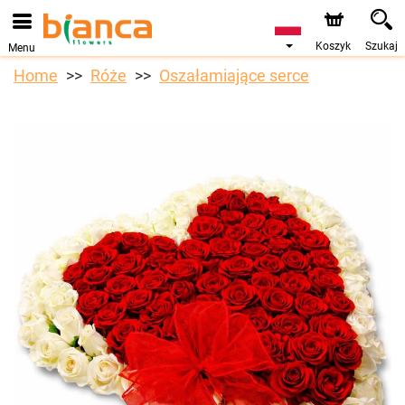
Koszyk
Szukaj
Menu
Home
Róże
Oszałamiające serce