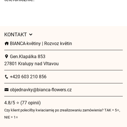
KONTAKT
BIANCA-květiny | Rozvoz květin
Gen.Klapálka 853
27801 Kralupy nad Vltavou
+420 603 210 856
objednavky@bianca-flowers.cz
4.8/5 ⭐ (77 opinii)
Czy klient poleciłby kwiaciarnię po zrealizowaniu zamówienia? TAK = 5⭐,
NIE = 1⭐