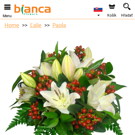
Košík
Hľadať
Menu
Home
Ľalie
Paola