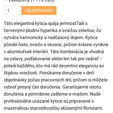
OBJEDNÁVKA
Táto elegantná kytica spája jemnosť ľalií s
červenými plodmi hyperika a sviežou zeleňou, čo
vytvára harmonický a nadčasový dojem. Kytica
pôsobí čisto, sviežo a vkusne, pričom krásne vynikne
v akomkoľvek interiéri. Táto kombinácia je vhodná
na oslavy, poďakovanie alebo len tak pre radosť –
poteší každého, kto má rád decentnú eleganciu so
štipkou sviežosti. Ponúkame doručenie v deň
objednávky počas pracovných dní, pričom si môžete
vybrať presný čas doručenia. Garantujeme istotu
doručenia a potvrdenie zašleme e-mailom. Naše
profesionálne uvázané kytice sú pripravené s
maximálnou starostlivosťou skúsenými floristami.