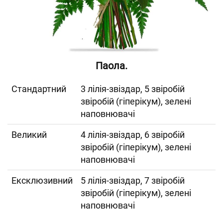
Паола.
Cтандартний
3 лілія-звіздар, 5 звіробій
звіробій (гіперікум), зелені
наповнювачі
Великий
4 лілія-звіздар, 6 звіробій
звіробій (гіперікум), зелені
наповнювачі
Ексклюзивний
5 лілія-звіздар, 7 звіробій
звіробій (гіперікум), зелені
наповнювачі