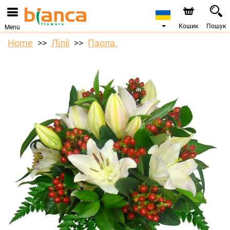
Кошик
Пошук
Menu
Home
Лілії
Паола.