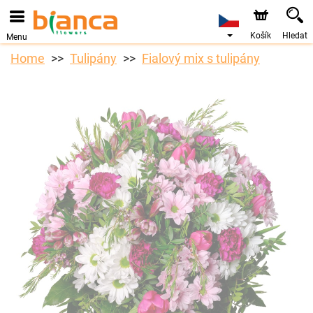
Košík
Hledat
Menu
Home
Tulipány
Fialový mix s tulipány