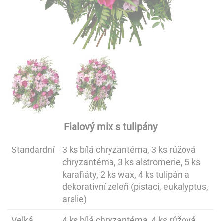
Fialový mix s tulipány
Standardní
3 ks bílá chryzantéma, 3 ks růžová
chryzantéma, 3 ks alstromerie, 5 ks
karafiáty, 2 ks wax, 4 ks tulipán a
dekorativní zeleň (pistaci, eukalyptus,
aralie)
Velká
4 ks bílá chryzantéma, 4 ks růžová