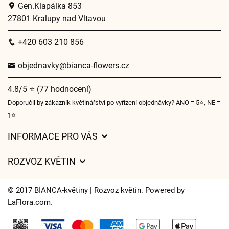
Gen.Klapálka 853
27801 Kralupy nad Vltavou
+420 603 210 856
objednavky@bianca-flowers.cz
4.8/5 ⭐ (77 hodnocení)
Doporučil by zákazník květinářství po vyřízení objednávky? ANO = 5⭐, NE =
1⭐
INFORMACE PRO VÁS
Obchodní podmínky
ROZVOZ KVĚTIN
O nás
Ceny za doručení
Pro firmy
© 2017 BIANCA-květiny | Rozvoz květin. Powered by
Kam doručujeme květiny
LaFlora.com
.
Ochrana osobních údajů
Cookies
Často kladené dotazy
Kontakt