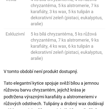
chryzantéma, 5 ks alstromerie, 7 ks
karafiáty, 3 ks wax, 5 ks tulipán a
dekorativní zeleň (pistaci, eukalyptus,
aralie)
Exkluzivní
5 ks bílá chryzantéma, 5 ks růžová
chryzantéma, 7 ks alstromerie, 9 ks
karafiáty, 4 ks wax, 6 ks tulipán a
dekorativní zeleň (pistaci, eukalyptus,
aralie)
V tomto období není produkt dostupný.
Tato elegantní kytice spojuje svěží bílou a jemnou
růžovou barvu chryzantém, jejichž krása je
podtržena výraznými karafiáty a alstromeriemi v
růžových odstínech. Tulipány a drobný wax dodávají