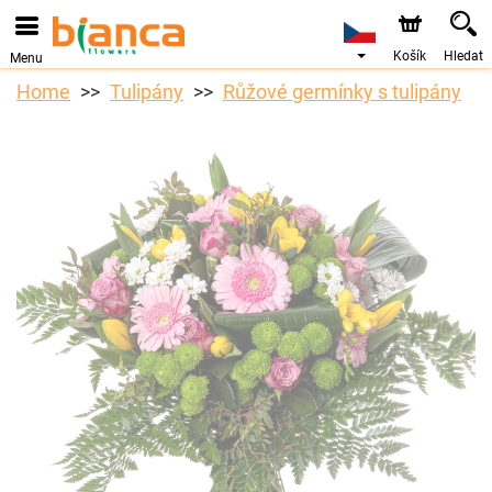
Košík
Hledat
Menu
Home
Tulipány
Růžové germínky s tulipány