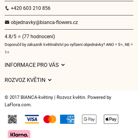
+420 603 210 856
objednavky@bianca-flowers.cz
4.8/5 ⭐ (77 hodnocení)
Doporučil by zákazník květinářství po vyřízení objednávky? ANO = 5⭐, NE =
1⭐
INFORMACE PRO VÁS
Obchodní podmínky
ROZVOZ KVĚTIN
O nás
Ceny za doručení
Pro firmy
© 2017 BIANCA-květiny | Rozvoz květin. Powered by
Kam doručujeme květiny
LaFlora.com
.
Ochrana osobních údajů
Cookies
Často kladené dotazy
Kontakt
Partnerské firmy
Věrnostní program