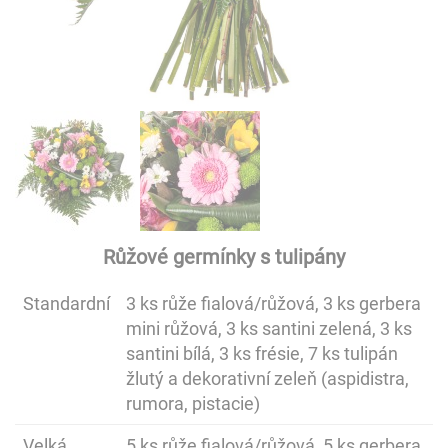
Růžové germínky s tulipány
Standardní
3 ks růže fialová/růžová, 3 ks gerbera
mini růžová, 3 ks santini zelená, 3 ks
santini bílá, 3 ks frésie, 7 ks tulipán
žlutý a dekorativní zeleň (aspidistra,
rumora, pistacie)
Velká
5 ks růže fialová/růžová, 5 ks gerbera