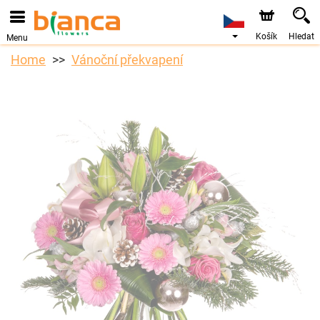
Objednávky přes e-shop přijímáme. Nejbližší možné
doručení je od 7.8.2026 z důvodu dovolené.
Košík
Hledat
Menu
Home
Vánoční překvapení