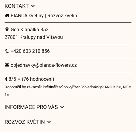
KONTAKT
BIANCA-květiny | Rozvoz květin
Gen.Klapálka 853
27801 Kralupy nad Vltavou
+420 603 210 856
objednavky@bianca-flowers.cz
4.8/5 ⭐ (76 hodnocení)
Doporučil by zákazník květinářství po vyřízení objednávky? ANO = 5⭐, NE =
1⭐
INFORMACE PRO VÁS
Obchodní podmínky
ROZVOZ KVĚTIN
O nás
Ceny za doručení