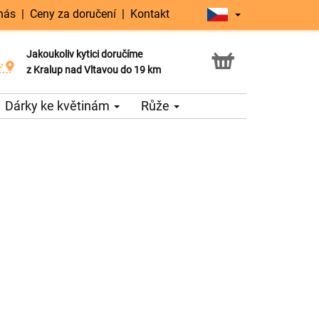
nás
|
Ceny za doručení
|
Kontakt
Jakoukoliv kytici doručíme
Možnost vyzvednout v naší květince
z Kralup nad Vltavou do 19 km
Dárky ke květinám
Růže