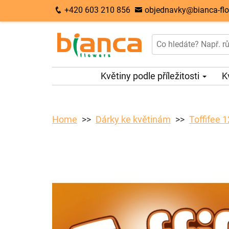
+420 603 210 856
objednavky@bianca-flo
Květiny podle příležitosti
K
Home
Dárky ke květinám
Toffifee 