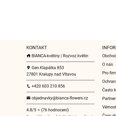
KONTAKT
INFOR
BIANCA-květiny | Rozvoz květin
Obchod
O nás
Gen.Klapálka 853
Pro fir
27801 Kralupy nad Vltavou
Ochran
+420 603 210 856
Často k
objednavky@bianca-flowers.cz
Partner
Věrnos
4.8/5 ⭐ (76 hodnocení)
Časy do