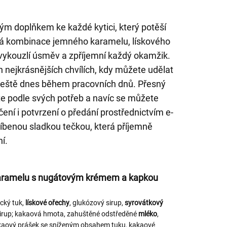
ým doplňkem ke každé kytici, který potěší
á kombinace jemného karamelu, lískového
 vykouzlí úsměv a zpříjemní každý okamžik.
h nejkrásnějších chvílích, kdy můžete udělat
 ještě dnes během pracovních dnů. Přesný
te podle svých potřeb a navíc se můžete
čení i potvrzení o předání prostřednictvím e-
líbenou sladkou tečkou, která příjemně
í.
 karamelu s nugátovým krémem a kapkou
cký tuk,
lískové
ořechy
, glukózový sirup,
syrovátkový
ol sirup; kakaová hmota, zahuštěné odstředěné
mléko
,
akaový prášek se sníženým obsahem tuku, kakaové