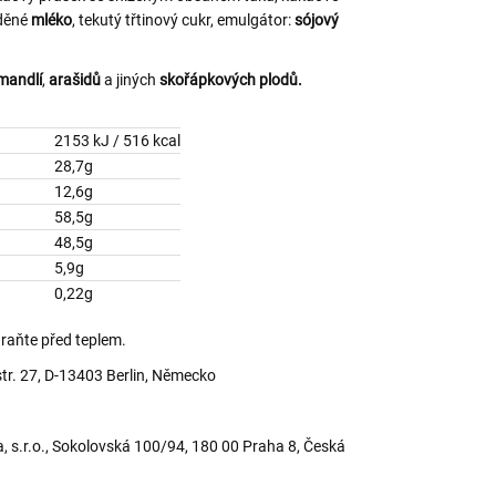
eděné
mléko
, tekutý třtinový cukr, emulgátor:
sójový
mandlí
,
arašidů
a jiných
skořápkových plodů.
2153 kJ / 516 kcal
28,7g
yseliny
12,6g
58,5g
48,5g
5,9g
0,22g
hraňte před teplem.
tr. 27, D-13403 Berlin, Německo
a, s.r.o., Sokolovská 100/94, 180 00 Praha 8, Česká