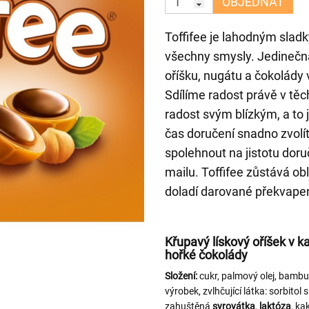
OBJEDNAT
Toffifee je lahodným sladk
všechny smysly. Jedinečn
oříšku, nugátu a čokolády
Sdílíme radost právě v těc
radost svým blízkým, a to
čas doručení snadno zvolí
spolehnout na jistotu doru
mailu. Toffifee zůstává ob
doladí darované překvapen
Křupavý lískový oříšek v
hořké čokolády
Složení:
cukr, palmový olej, bambu
výrobek, zvlhčující látka: sorbit
zahuštěná
syrovátka
,
laktóza
, k