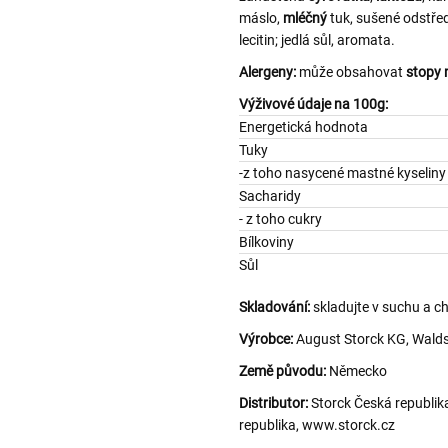
máslo,
mléčný
tuk, sušené odstř
lecitin; jedlá sůl, aromata.
Alergeny:
může obsahovat
stopy 
Výživové údaje na 100g:
Energetická hodnota
Tuky
-z toho nasycené mastné k
Sacharidy
- z toho cukry
Bílkoviny
Sůl
Skladování:
skladujte v suchu a c
Výrobce:
August Storck KG, Walds
Země původu:
Německo
Distributor:
Storck Česká republik
republika, www.storck.cz