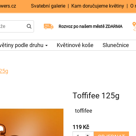
wers.cz
Svatební galerie
|
Kam doručujeme květiny
|
O 
Doručujeme již v den objednávky
Rozvoz po našem městě ZDARMA
Možný výběr času a dne doručení
větiny podle druhu
Květinové koše
Slunečnice
125g
Toffifee 125g
toffifee
119 Kč