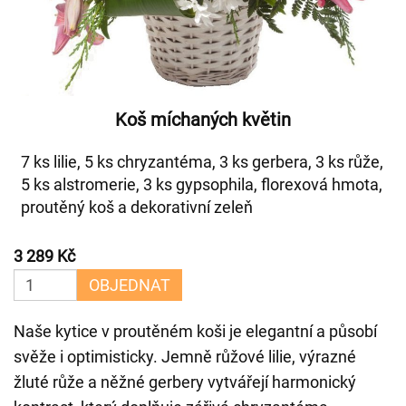
Koš míchaných květin
7 ks lilie, 5 ks chryzantéma, 3 ks gerbera, 3 ks růže,
5 ks alstromerie, 3 ks gypsophila, florexová hmota,
proutěný koš a dekorativní zeleň
3 289 Kč
OBJEDNAT
Naše kytice v proutěném koši je elegantní a působí
svěže i optimisticky. Jemně růžové lilie, výrazné
žluté růže a něžné gerbery vytvářejí harmonický