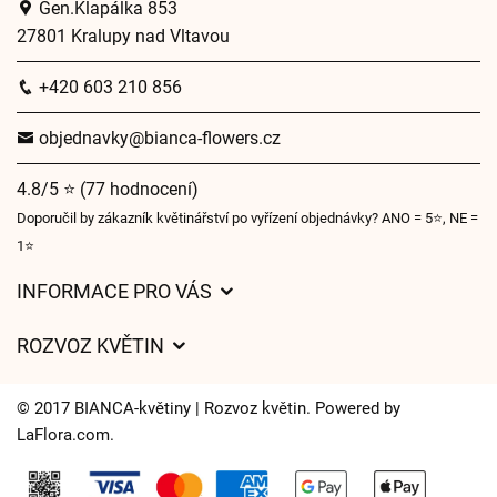
Gen.Klapálka 853
27801 Kralupy nad Vltavou
+420 603 210 856
objednavky@bianca-flowers.cz
4.8/5 ⭐ (77 hodnocení)
Doporučil by zákazník květinářství po vyřízení objednávky? ANO = 5⭐, NE =
1⭐
INFORMACE PRO VÁS
Obchodní podmínky
ROZVOZ KVĚTIN
O nás
Ceny za doručení
Pro firmy
© 2017 BIANCA-květiny | Rozvoz květin. Powered by
Kam doručujeme květiny
LaFlora.com
.
Ochrana osobních údajů
Cookies
Často kladené dotazy
Kontakt