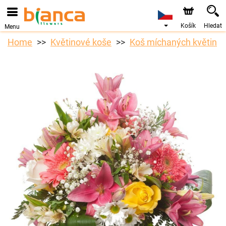
Košík
Hledat
Menu
Home
Květinové koše
Koš míchaných květin