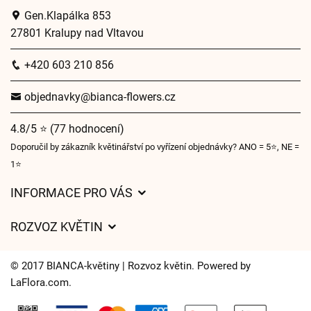
Gen.Klapálka 853
27801 Kralupy nad Vltavou
+420 603 210 856
objednavky@bianca-flowers.cz
4.8/5 ⭐ (77 hodnocení)
Doporučil by zákazník květinářství po vyřízení objednávky? ANO = 5⭐, NE =
1⭐
INFORMACE PRO VÁS
Obchodní podmínky
ROZVOZ KVĚTIN
O nás
Ceny za doručení
Pro firmy
© 2017 BIANCA-květiny | Rozvoz květin. Powered by
Kam doručujeme květiny
LaFlora.com
.
Ochrana osobních údajů
Cookies
Často kladené dotazy