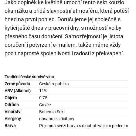
Jako doplněk ke květině umocní tento sekt kouzlo
okamžiku a přidá slavnostní atmosféru, která potěší
hned na první pohled. Doručujeme jej společně s
kyticí ještě dnes v pracovní dny, s možností volby
přesného času doručení. Samozřejmostí je jistota
doručení i potvrzení e-mailem, takže máme vždy
pocit naprosté spolehlivosti i radosti z překvapení.
Tradiční české šumivé víno.
Země původu
Česká republika
ABV (Alkohol)
11%
Objem
0,75l
Odrůda
Cuvée
Vinařství
Bohemia Sekt
Alergeny
obsahuje siřičitany
Barva
Přijemná svěží barva s dlouhotrvajícím perlením