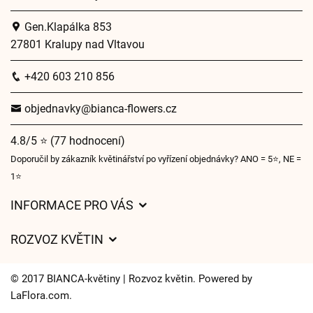
Gen.Klapálka 853
27801 Kralupy nad Vltavou
+420 603 210 856
objednavky@bianca-flowers.cz
4.8/5 ⭐ (77 hodnocení)
Doporučil by zákazník květinářství po vyřízení objednávky? ANO = 5⭐, NE =
1⭐
INFORMACE PRO VÁS
Obchodní podmínky
ROZVOZ KVĚTIN
O nás
Ceny za doručení
Pro firmy
© 2017 BIANCA-květiny | Rozvoz květin. Powered by
Kam doručujeme květiny
LaFlora.com
.
Ochrana osobních údajů
Cookies