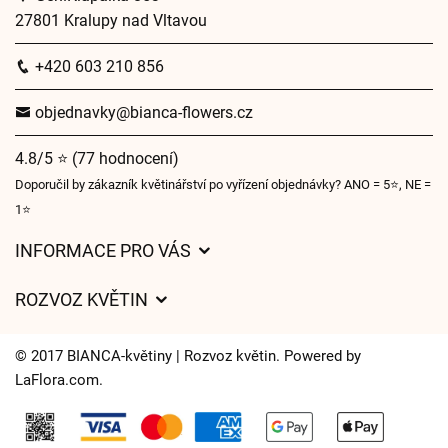
27801 Kralupy nad Vltavou
+420 603 210 856
objednavky@bianca-flowers.cz
4.8/5 ⭐ (77 hodnocení)
Doporučil by zákazník květinářství po vyřízení objednávky? ANO = 5⭐, NE =
1⭐
INFORMACE PRO VÁS
Obchodní podmínky
ROZVOZ KVĚTIN
O nás
Ceny za doručení
Pro firmy
© 2017 BIANCA-květiny | Rozvoz květin. Powered by
Kam doručujeme květiny
LaFlora.com
.
Ochrana osobních údajů
Cookies
Často kladené dotazy
Kontakt
Partnerské firmy