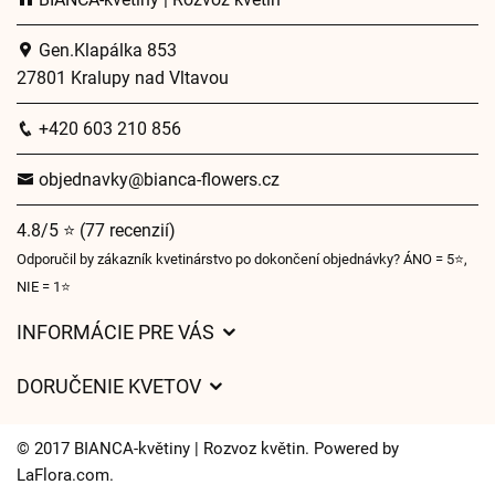
Gen.Klapálka 853
27801 Kralupy nad Vltavou
+420 603 210 856
objednavky@bianca-flowers.cz
4.8/5 ⭐ (77 recenzií)
Odporučil by zákazník kvetinárstvo po dokončení objednávky? ÁNO = 5⭐,
NIE = 1⭐
INFORMÁCIE PRE VÁS
Všeobecné obchodné podmienky
DORUČENIE KVETOV
Ochrana osobných údajov
Poplatky za doručenie
Časy doručenia kvetov – prehľad možností
© 2017 BIANCA-květiny | Rozvoz květin. Powered by
Kam doručujeme kvety
LaFlora.com
.
Súbory cookie