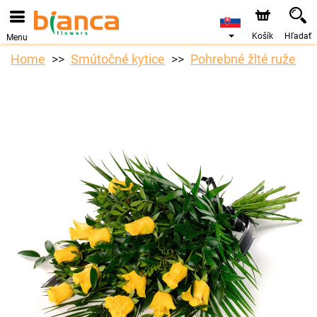
Košík
Hľadať
Menu
Home
Smútočné kytice
Pohrebné žlté ruže