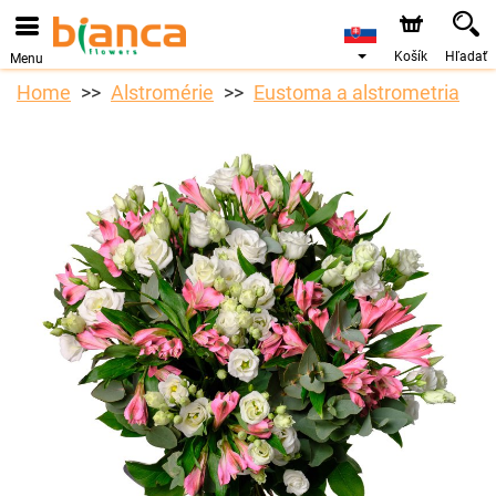
Objednávky prijímame prostredníctvom nášho e-shopu.
Najskorší možný termín doručenia je od 7.8.2026 z dôvodu
dovolenky.
Košík
Hľadať
Menu
Home
Alstromérie
Eustoma a alstrometria