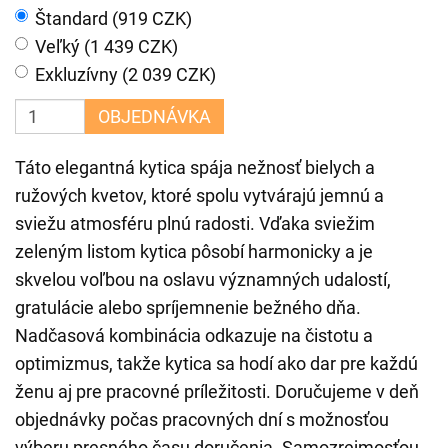
Štandard (919 CZK)
Veľký (1 439 CZK)
Exkluzívny (2 039 CZK)
OBJEDNÁVKA
Táto elegantná kytica spája nežnosť bielych a
ružových kvetov, ktoré spolu vytvárajú jemnú a
sviežu atmosféru plnú radosti. Vďaka sviežim
zeleným listom kytica pôsobí harmonicky a je
skvelou voľbou na oslavu významných udalostí,
gratulácie alebo spríjemnenie bežného dňa.
Nadčasová kombinácia odkazuje na čistotu a
optimizmus, takže kytica sa hodí ako dar pre každú
ženu aj pre pracovné príležitosti. Doručujeme v deň
objednávky počas pracovných dní s možnosťou
výberu presného času doručenia. Samozrejmosťou