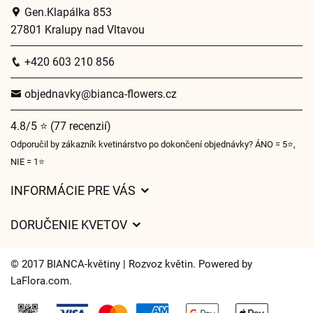
Gen.Klapálka 853
27801 Kralupy nad Vltavou
+420 603 210 856
objednavky@bianca-flowers.cz
4.8/5 ⭐ (77 recenzií)
Odporučil by zákazník kvetinárstvo po dokončení objednávky? ÁNO = 5⭐,
NIE = 1⭐
INFORMÁCIE PRE VÁS
Všeobecné obchodné podmienky
DORUČENIE KVETOV
Ochrana osobných údajov
Poplatky za doručenie
Časy doručenia kvetov – prehľad možností
© 2017 BIANCA-květiny | Rozvoz květin. Powered by
Kam doručujeme kvety
LaFlora.com
.
Súbory cookie