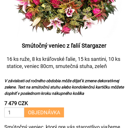
Smútočný veniec z ľalií Stargazer
16 ks ruže, 8 ks kráľovské ľalie, 15 ks santini, 10 ks
statice, veniec 80cm, smutečná stuha, zeleň
V závislosti od ročného obdobia môže dôjsť k zmene dekoratívnej
zelene. Text na smútočnú stuhu alebo kondolenčnú kartičku môžete
doplniť v poslednom kroku nákupného košíka
7 479 CZK
OBJEDNÁVKA
Smútočný veniec, ktorý pre vás starostlivo viažeme