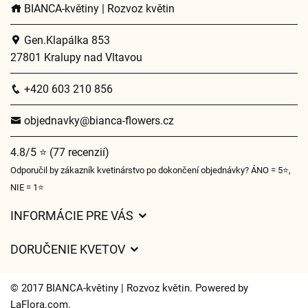
BIANCA-květiny | Rozvoz květin
Gen.Klapálka 853
27801 Kralupy nad Vltavou
+420 603 210 856
objednavky@bianca-flowers.cz
4.8/5 ⭐ (77 recenzií)
Odporučil by zákazník kvetinárstvo po dokončení objednávky? ÁNO = 5⭐,
NIE = 1⭐
INFORMÁCIE PRE VÁS
Všeobecné obchodné podmienky
DORUČENIE KVETOV
Ochrana osobných údajov
Poplatky za doručenie
Časy doručenia kvetov – prehľad možností
© 2017 BIANCA-květiny | Rozvoz květin. Powered by
Kam doručujeme kvety
LaFlora.com
.