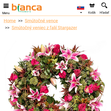
Košík
Hľadať
Menu
Home
Smútočné vence
Smútočný veniec z ľalií Stargazer