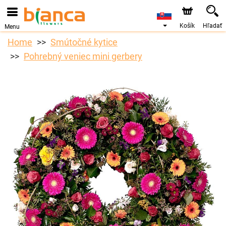
Objednávky prijímame prostredníctvom nášho e-shopu.
Najskorší možný termín doručenia je od 7.8.2026 z dôvodu
dovolenky.
Košík
Hľadať
Menu
Home
Smútočné kytice
Pohrebný veniec mini gerbery