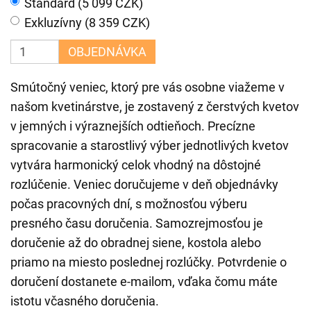
Štandard (5 099 CZK)
Exkluzívny (8 359 CZK)
OBJEDNÁVKA
Smútočný veniec, ktorý pre vás osobne viažeme v
našom kvetinárstve, je zostavený z čerstvých kvetov
v jemných i výraznejších odtieňoch. Precízne
spracovanie a starostlivý výber jednotlivých kvetov
vytvára harmonický celok vhodný na dôstojné
rozlúčenie. Veniec doručujeme v deň objednávky
počas pracovných dní, s možnosťou výberu
presného času doručenia. Samozrejmosťou je
doručenie až do obradnej siene, kostola alebo
priamo na miesto poslednej rozlúčky. Potvrdenie o
doručení dostanete e-mailom, vďaka čomu máte
istotu včasného doručenia.