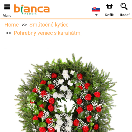
Košík
Hľadať
Menu
Home
Smútočné kytice
Pohrebný veniec s karafiátmi