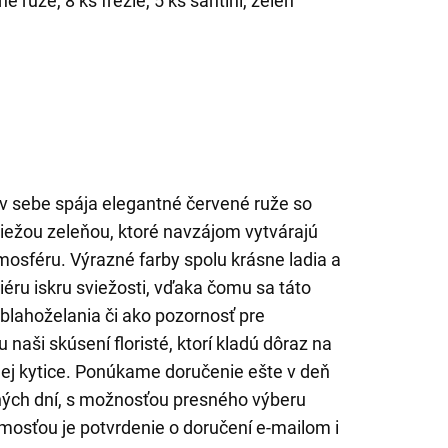
é ruže, 8 ks frézie, 5 ks santini, zeleň
 v sebe spája elegantné červené ruže so
sviežou zeleňou, ktoré navzájom vytvárajú
osféru. Výrazné farby spolu krásne ladia a
iéru iskru sviežosti, vďaka čomu sa táto
 blahoželania či ako pozornosť pre
naši skúsení floristé, ktorí kladú dôraz na
ej kytice. Ponúkame doručenie ešte v deň
ých dní, s možnosťou presného výberu
osťou je potvrdenie o doručení e-mailom i