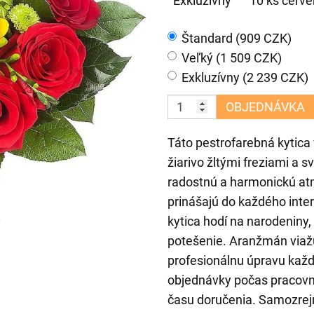
Exkluzívny
10 ks červen
Štandard (909 CZK)
Veľký (1 509 CZK)
Exkluzívny (2 239 CZK)
OBJEDNÁVKA
Táto pestrofarebná kytica
žiarivo žltými freziami a 
radostnú a harmonickú atm
prinášajú do každého inter
kytica hodí na narodeniny,
potešenie. Aranžmán viažu 
profesionálnu úpravu každ
objednávky počas pracovn
času doručenia. Samozrejm