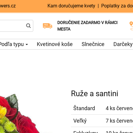
wers.cz
Kam doručujeme kvety
|
Poplatky za do
DORUČENIE ZADARMO V RÁMCI
Vyberte si dátum doručenia
Doručenie v ten istý deň k dispozícii
MESTA
Podľa typu
Kvetinové koše
Slnečnice
Darčeky
Ruže a santini
Štandard
4 ks červené
Veľký
7 ks červené