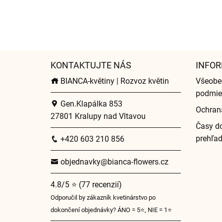
KONTAKTUJTE NÁS
INFOR
BIANCA-květiny | Rozvoz květin
Všeobe
podmie
Gen.Klapálka 853
Ochran
27801 Kralupy nad Vltavou
Časy do
prehľa
+420 603 210 856
objednavky@bianca-flowers.cz
4.8/5 ⭐ (77 recenzií)
Odporučil by zákazník kvetinárstvo po
dokončení objednávky? ÁNO = 5⭐, NIE = 1⭐