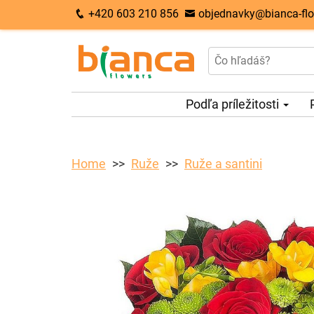
+420 603 210 856
objednavky@bianca-flo
Podľa príležitosti
Home
Ruže
Ruže a santini