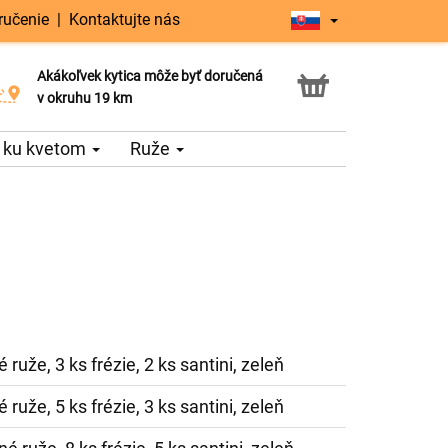
ručenie
|
Kontaktujte nás
Akákoľvek kytica môže byť doručená
Služba Click & Collect
v okruhu 19 km
 ku kvetom
Ruže
 ruže, 3 ks frézie, 2 ks santini, zeleň
 ruže, 5 ks frézie, 3 ks santini, zeleň