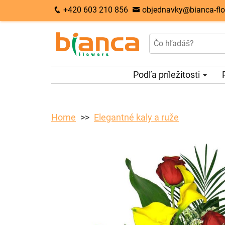
+420 603 210 856
objednavky@bianca-flo
Podľa príležitosti
Home
Elegantné kaly a ruže