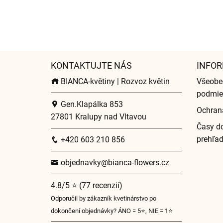
KONTAKTUJTE NÁS
INFOR
BIANCA-květiny | Rozvoz květin
Všeobe
podmie
Gen.Klapálka 853
Ochran
27801 Kralupy nad Vltavou
Časy do
prehľa
+420 603 210 856
objednavky@bianca-flowers.cz
4.8/5 ⭐ (77 recenzií)
Odporučil by zákazník kvetinárstvo po
dokončení objednávky? ÁNO = 5⭐, NIE = 1⭐