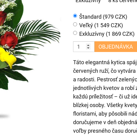
Exkluzívny
8 ks červené
Štandard (979 CZK)
Veľký (1 549 CZK)
Exkluzívny (1 869 CZK)
OBJEDNÁVKA
Táto elegantná kytica spáj
červených ruží, čo vytvár
a radosti. Pestrosť zelenýc
jednotlivých kvetov a robí
každú príležitosť – či už i
blízkej osoby. Všetky kvet
floristami, aby pôsobili ná
doručujeme v deň objedná
voľby presného času doru