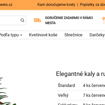
wers.cz
Kam doručujeme kvety
|
Poplatky za do
DORUČENIE ZADARMO V RÁMCI
Vyberte si dátum doručenia
Doručenie v ten istý deň k dispozícii
MESTA
Podľa typu
Kvetinové koše
Slnečnice
Darčeky
Elegantné kaly a r
Štandard
4 ks červené
Veľký
7 ks červené