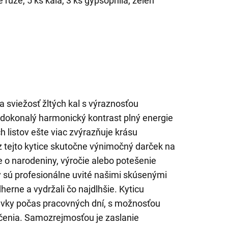
 ruže, 5 ks kala, 3 ks gypsophila, zeleň
a sviežosť žltých kal s výraznosťou
a dokonalý harmonický kontrast plný energie
h listov ešte viac zvýrazňuje krásu
 z tejto kytice skutočne výnimočný darček na
de o narodeniny, výročie alebo potešenie
y sú profesionálne uvité našimi skúsenými
dherne a vydržali čo najdlhšie. Kyticu
vky počas pracovných dní, s možnosťou
čenia. Samozrejmosťou je zaslanie