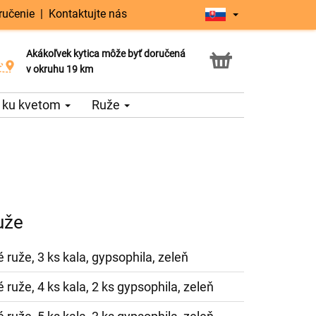
ručenie
|
Kontaktujte nás
Akákoľvek kytica môže byť doručená
Služba Click & Collect
v okruhu 19 km
 ku kvetom
Ruže
uže
 ruže, 3 ks kala, gypsophila, zeleň
 ruže, 4 ks kala, 2 ks gypsophila, zeleň