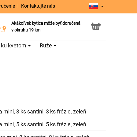
ručenie
|
Kontaktujte nás
Akákoľvek kytica môže byť doručená
Služba Click & Collect
v okruhu 19 km
 ku kvetom
Ruže
 mini, 3 ks santini, 3 ks frézie, zeleň
 mini, 5 ks santini, 5 ks frézie, zeleň