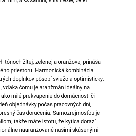
a mini, 8 ks santini, 8 ks frézie, zeleň
h tónoch žltej, zelenej a oranžovej prináša
dého priestoru. Harmonická kombinácia
rých doplnkov pôsobí sviežo a optimisticky.
a, vďaka čomu je aranžmán ideálny na
o ako milé prekvapenie do domácnosti či
 deň objednávky počas pracovných dní,
j presný čas doručenia. Samozrejmosťou je
lom, takže máte istotu, že kytica dorazí
esionálne naaranžované našimi skúsenými