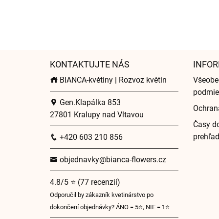
KONTAKTUJTE NÁS
INFOR
BIANCA-květiny | Rozvoz květin
Všeobe
podmie
Gen.Klapálka 853
Ochran
27801 Kralupy nad Vltavou
Časy do
prehľa
+420 603 210 856
objednavky@bianca-flowers.cz
4.8/5 ⭐ (77 recenzií)
Odporučil by zákazník kvetinárstvo po
dokončení objednávky? ÁNO = 5⭐, NIE = 1⭐