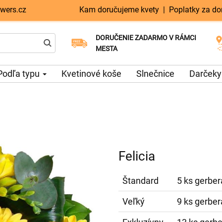
wers.cz
Kam doručujeme kvety
|
Poplatky za do
DORUČENIE ZADARMO V RÁMCI
Vyberte si dátum doručenia
Doručenie v ten istý deň k dispozícii
MESTA
Podľa typu
Kvetinové koše
Slnečnice
Darčeky
Felicia
Štandard
5 ks gerbera
Veľký
9 ks gerbera