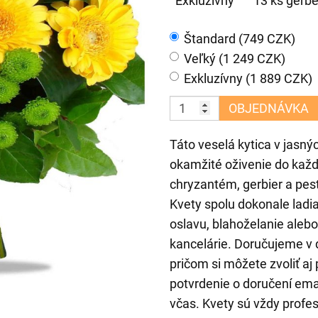
Exkluzívny
13 ks gerber
Štandard (749 CZK)
Veľký (1 249 CZK)
Exkluzívny (1 889 CZK)
OBJEDNÁVKA
Táto veselá kytica v jasnýc
okamžité oživenie do kaž
chryzantém, gerbier a pest
Kvety spolu dokonale ladi
oslavu, blahoželanie aleb
kancelárie. Doručujeme v
pričom si môžete zvoliť a
potvrdenie o doručení emai
včas. Kvety sú vždy prof