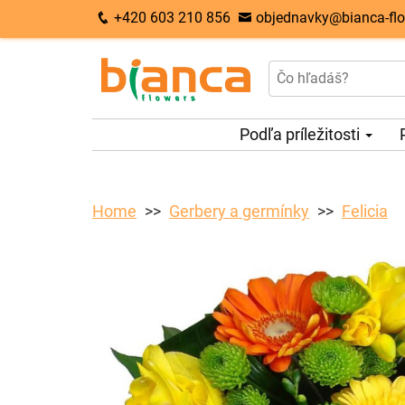
+420 603 210 856
objednavky@bianca-flo
Podľa príležitosti
Home
Gerbery a germínky
Felicia