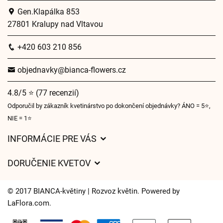
Gen.Klapálka 853
27801 Kralupy nad Vltavou
+420 603 210 856
objednavky@bianca-flowers.cz
4.8/5 ⭐ (77 recenzií)
Odporučil by zákazník kvetinárstvo po dokončení objednávky? ÁNO = 5⭐,
NIE = 1⭐
INFORMÁCIE PRE VÁS
Všeobecné obchodné podmienky
DORUČENIE KVETOV
Ochrana osobných údajov
Poplatky za doručenie
Časy doručenia kvetov – prehľad možností
© 2017 BIANCA-květiny | Rozvoz květin. Powered by
Kam doručujeme kvety
LaFlora.com
.
Súbory cookie