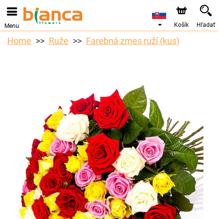
Košík
Hľadať
Menu
Home
Ruže
Farebná zmes ruží (kus)