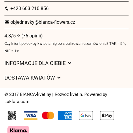
+420 603 210 856
objednavky@bianca-flowers.cz
4.8/5 ⭐ (76 opinii)
Czy klient poleciłby kwiaciarnię po zrealizowaniu zamówienia? TAK = 5⭐,
NIE = 1⭐
INFORMACJE DLA CIEBIE
Regulamin sklepu internetowego
DOSTAWA KWIATÓW
Ochrona danych osobowych
Opłaty za dostawę
Czasy dostawy kwiatów – przegląd możliwości
© 2017 BIANCA-květiny | Rozvoz květin. Powered by
Gdzie dostarczamy kwiaty
LaFlora.com
.
Ciasteczka
Kontakt