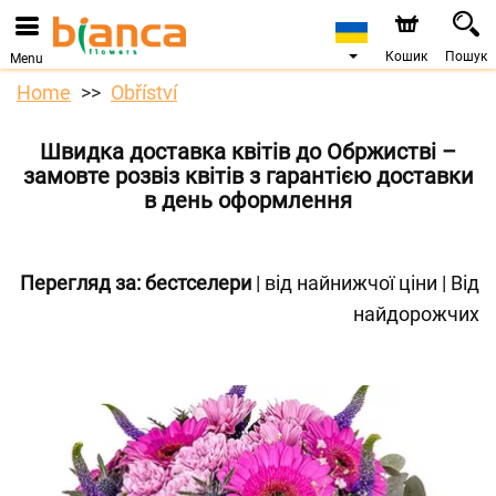
Кошик
Пошук
Menu
Home
Obříství
Швидка доставка квітів до Обржистві –
замовте розвіз квітів з гарантією доставки
в день оформлення
Перегляд за:
бестселери
|
від найнижчої ціни
|
Від
найдорожчих