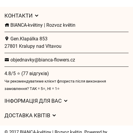
КОНТАКТИ
BIANCA-květiny | Rozvoz květin
Gen.Klapálka 853
27801 Kralupy nad Vltavou
objednavky@bianca-flowers.cz
4.8/5 ⭐ (77 відгуків)
Чи рекомендуватиме клієнт флориста після виконання
замовлення? ТАК = 5⭐, НІ = 1⭐
ІНФОРМАЦІЯ ДЛЯ ВАС
Загальні умови ведення господарської діяльності
ДОСТАВКА КВІТІВ
Захист персональних даних
Вартість доставки
Час доставки квітів – огляд можливостей
© 2017 BIANCA-květiny | Rozvoz květin. Powered by