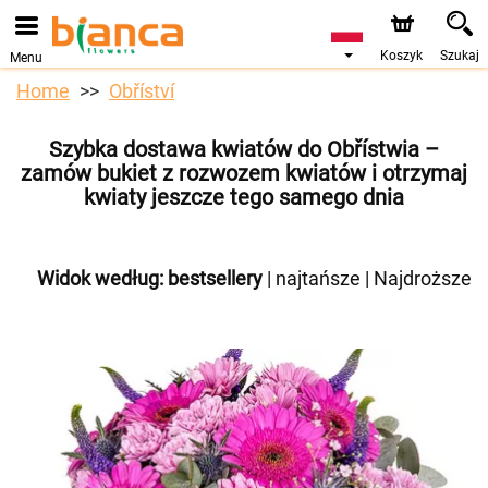
Koszyk
Szukaj
Menu
Home
Obříství
Szybka dostawa kwiatów do Obřístwia –
zamów bukiet z rozwozem kwiatów i otrzymaj
kwiaty jeszcze tego samego dnia
Widok według:
bestsellery
|
najtańsze
|
Najdroższe