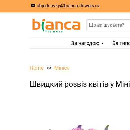
objednavky@bianca-flowers.cz
За нагодою
За тип
Home
Minice
Швидкий розвіз квітів у Мін