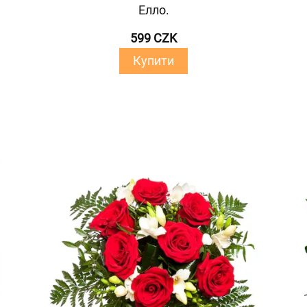
Елло.
599 CZK
Купити