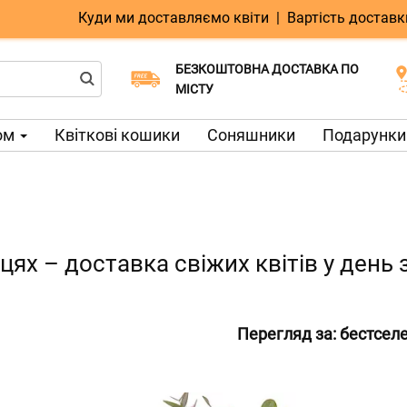
Куди ми доставляємо квіти
|
Вартість доставк
БЕЗКОШТОВНА ДОСТАВКА ПО
Виберіть дату доставки
Доставка в той же день доступна
МІСТУ
ом
Квіткові кошики
Соняшники
Подарунки 
іцях – доставка свіжих квітів у ден
Перегляд за:
бестсел