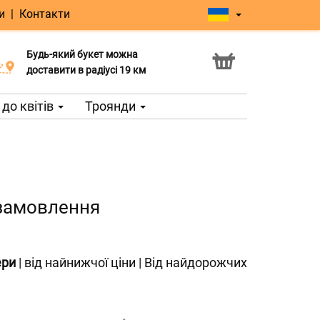
и
|
Контакти
Будь-який букет можна
Послуга Click & Collect
доставити в радіусі 19 км
до квітів
Троянди
ь замовлення
ери
|
від найнижчої ціни
|
Від найдорожчих