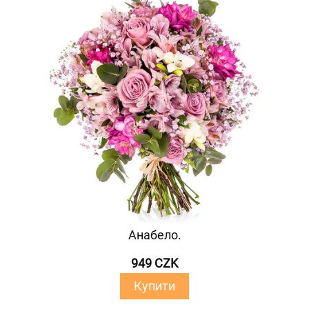
Анабело.
949 CZK
Купити