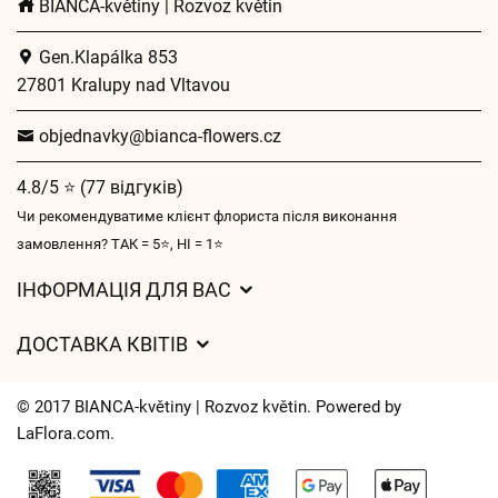
BIANCA-květiny | Rozvoz květin
Gen.Klapálka 853
27801 Kralupy nad Vltavou
objednavky@bianca-flowers.cz
4.8/5 ⭐ (77 відгуків)
Чи рекомендуватиме клієнт флориста після виконання
замовлення? ТАК = 5⭐, НІ = 1⭐
ІНФОРМАЦІЯ ДЛЯ ВАС
Загальні умови ведення господарської діяльності
ДОСТАВКА КВІТІВ
Захист персональних даних
Вартість доставки
Час доставки квітів – огляд можливостей
© 2017 BIANCA-květiny | Rozvoz květin. Powered by
Куди ми доставляємо квіти
LaFlora.com
.
Файли cookie
Контакти