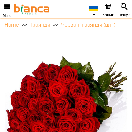
Кошик
Пошук
Menu
Home
Троянди
Червоні троянди (шт.)