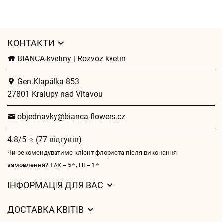
КОНТАКТИ
BIANCA-květiny | Rozvoz květin
Gen.Klapálka 853
27801 Kralupy nad Vltavou
objednavky@bianca-flowers.cz
4.8/5 ⭐ (77 відгуків)
Чи рекомендуватиме клієнт флориста після виконання
замовлення? ТАК = 5⭐, НІ = 1⭐
ІНФОРМАЦІЯ ДЛЯ ВАС
Загальні умови ведення господарської діяльності
ДОСТАВКА КВІТІВ
Захист персональних даних