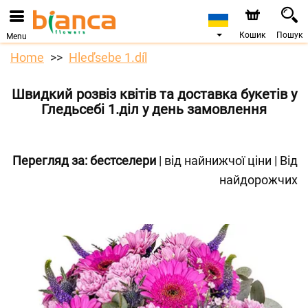
Кошик
Пошук
Menu
Home
Hleďsebe 1.díl
Швидкий розвіз квітів та доставка букетів у
Гледьсебі 1.діл у день замовлення
Перегляд за:
бестселери
|
від найнижчої ціни
|
Від
найдорожчих