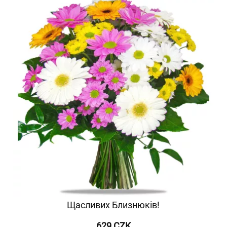
Щасливих Близнюків!
629 CZK