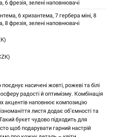
, 6 фрезія, зелені наповнювачі
нтема, 6 хризантема, 7 гербера міні, 8
, 8 фрезія, зелені наповнювачі
ZK)
CZK)
поєднує насичені жовті, рожеві та білі
осферу радості й оптимізму. Комбінація
них акцентів наповнює композицію
різноманіття листя додає об’ємності та
 Такий букет чудово підходить для
осто щоб подарувати гарний настрій
ємо про кожну деталь – квіти