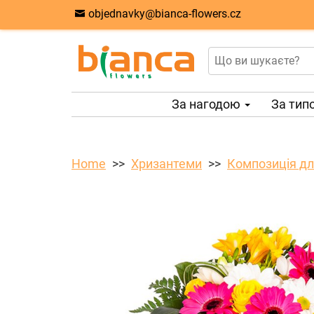
objednavky@bianca-flowers.cz
За нагодою
За тип
Home
Хризантеми
Композиція дл