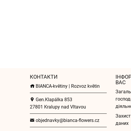
КОНТАКТИ
ІНФО
ВАС
BIANCA-květiny | Rozvoz květin
Загаль
господ
Gen.Klapálka 853
діяльн
27801 Kralupy nad Vltavou
Захист
objednavky@bianca-flowers.cz
даних