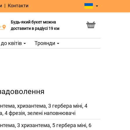
и
|
Контакти
Будь-який букет можна
Послуга Click & Collect
доставити в радіусі 19 км
до квітів
Троянди
задоволення
нтема, хризантема, 3 гербера міні, 4
, 4 фрезія, зелені наповнювачі
нтема, 3 хризантема, 5 гербера міні, 6