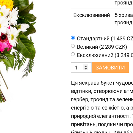
троянда
Ексклюзивний
5 хриза
троянда
Cтандартний (1 439 C
Великий (2 289 CZK)
Ексклюзивний (3 249 
ЗАМОВИТИ
Ця яскрава букет чудово 
відтінки, створюючи атм
гербер, троянд та зеле
енергією та свіжістю, а 
природної елегантності.
привітань, подяки чи пр
близькій людині. Ми дба