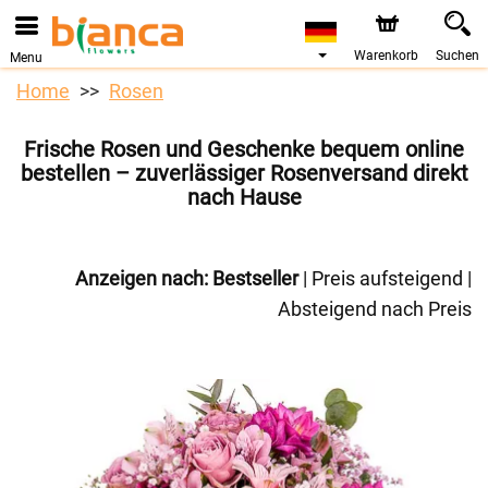
Bestellungen über unseren Onlineshop nehmen wir gerne
entgegen. Der frühestmögliche Liefertermin ist ab dem
07.08.2026 aufgrund von Betriebsurlaub.
Warenkorb
Suchen
Menu
Home
Rosen
Frische Rosen und Geschenke bequem online
bestellen – zuverlässiger Rosenversand direkt
nach Hause
Anzeigen nach:
Bestseller
|
Preis aufsteigend
|
Absteigend nach Preis