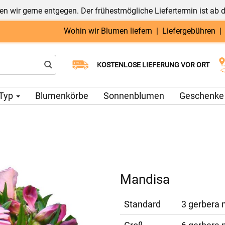
n wir gerne entgegen. Der frühestmögliche Liefertermin ist ab 
Wohin wir Blumen liefern
|
Liefergebühren
Wählen Sie Ihr Lieferdatum
KOSTENLOSE LIEFERUNG VOR ORT
Typ
Blumenkörbe
Sonnenblumen
Geschenke
Mandisa
Standard
3 gerbera m