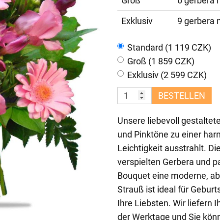
Groß
6 gerbera m
Exklusiv
9 gerbera m
Standard (1 119 CZK)
Groß (1 859 CZK)
Exklusiv (2 599 CZK)
BESTELLEN
Unsere liebevoll gestalte
und Pinktöne zu einer ha
Leichtigkeit ausstrahlt. D
verspielten Gerbera und 
Bouquet eine moderne, abe
Strauß ist ideal für Geburt
Ihre Liebsten. Wir liefern
der Werktage und Sie kön