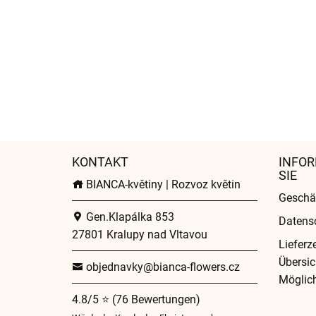
KONTAKT
INFOR
SIE
BIANCA-květiny | Rozvoz květin
Geschä
Gen.Klapálka 853
Datens
27801 Kralupy nad Vltavou
Lieferz
Übersic
objednavky@bianca-flowers.cz
Möglich
4.8/5 ⭐ (76 Bewertungen)