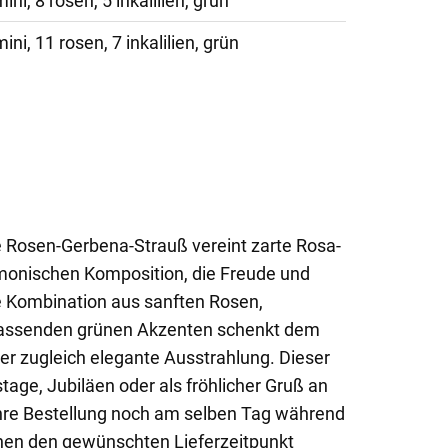
ini, 8 rosen, 5 inkalilien, grün
ini, 11 rosen, 7 inkalilien, grün
te Rosen-Gerbena-Strauß vereint zarte Rosa-
rmonischen Komposition, die Freude und
ie Kombination aus sanften Rosen,
passenden grünen Akzenten schenkt dem
r zugleich elegante Ausstrahlung. Dieser
stage, Jubiläen oder als fröhlicher Gruß an
 Ihre Bestellung noch am selben Tag während
nen den gewünschten Lieferzeitpunkt