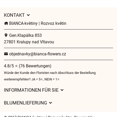
KONTAKT
BIANCA-květiny | Rozvoz květin
Gen.Klapálka 853
27801 Kralupy nad Vltavou
objednavky@bianca-flowers.cz
4.8/5 ⭐ (76 Bewertungen)
Würde der Kunde den Floristen nach Abschluss der Bestellung
weiterempfehlen? JA = 5⭐, NEIN = 1⭐
INFORMATIONEN FÜR SIE
Geschäftsbedingungen
BLUMENLIEFERUNG
Datenschutz
Liefergebühren
Lieferzeiten für Blumen – Übersicht der Möglichkeiten