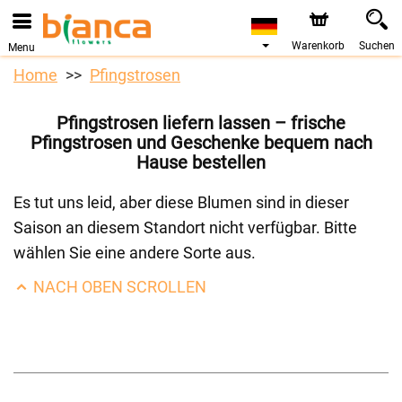
Bestellungen über unseren Onlineshop nehmen wir gerne
entgegen. Der frühestmögliche Liefertermin ist ab dem
07.08.2026 aufgrund von Betriebsurlaub.
Warenkorb
Suchen
Menu
Home
Pfingstrosen
Pfingstrosen liefern lassen – frische
Pfingstrosen und Geschenke bequem nach
Hause bestellen
Es tut uns leid, aber diese Blumen sind in dieser
Saison an diesem Standort nicht verfügbar. Bitte
wählen Sie eine andere Sorte aus.
NACH OBEN SCROLLEN