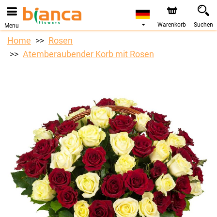
Warenkorb
Suchen
Menu
Home
Rosen
Atemberaubender Korb mit Rosen