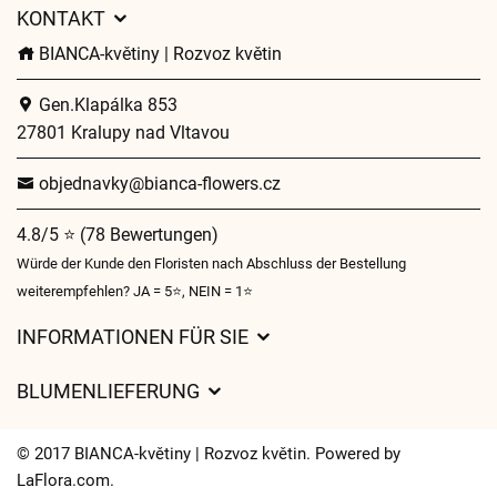
KONTAKT
BIANCA-květiny | Rozvoz květin
Gen.Klapálka 853
27801 Kralupy nad Vltavou
objednavky@bianca-flowers.cz
4.8/5 ⭐ (78 Bewertungen)
Würde der Kunde den Floristen nach Abschluss der Bestellung
weiterempfehlen? JA = 5⭐, NEIN = 1⭐
INFORMATIONEN FÜR SIE
Geschäftsbedingungen
BLUMENLIEFERUNG
Datenschutz
Liefergebühren
Lieferzeiten für Blumen – Übersicht der Möglichkeiten
© 2017 BIANCA-květiny | Rozvoz květin. Powered by
Wohin wir Blumen liefern
LaFlora.com
.