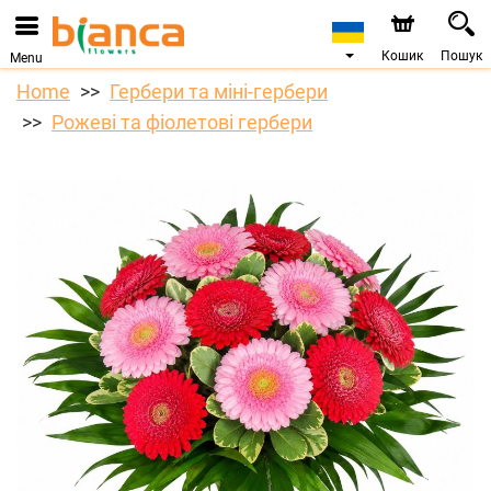
Ми приймаємо замовлення через наш інтернет-
магазин. Найближча можлива дата доставки —
07.08.2026 у зв’язку з відпусткою.
Кошик
Пошук
Menu
Home
Гербери та міні-гербери
Рожеві та фіолетові гербери