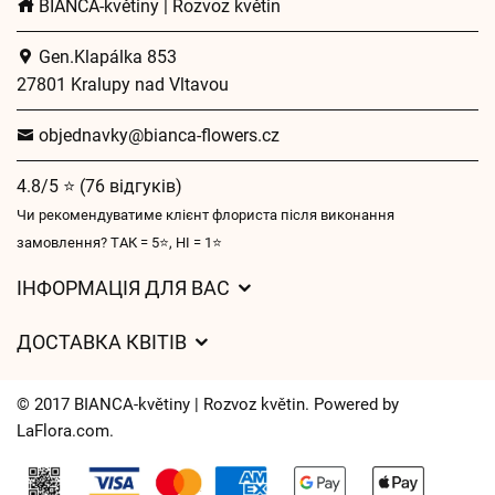
BIANCA-květiny | Rozvoz květin
Gen.Klapálka 853
27801 Kralupy nad Vltavou
objednavky@bianca-flowers.cz
4.8/5 ⭐ (76 відгуків)
Чи рекомендуватиме клієнт флориста після виконання
замовлення? ТАК = 5⭐, НІ = 1⭐
ІНФОРМАЦІЯ ДЛЯ ВАС
Загальні умови ведення господарської діяльності
ДОСТАВКА КВІТІВ
Захист персональних даних
Вартість доставки
Час доставки квітів – огляд можливостей
© 2017 BIANCA-květiny | Rozvoz květin. Powered by
Куди ми доставляємо квіти
LaFlora.com
.
Файли cookie
Контакти